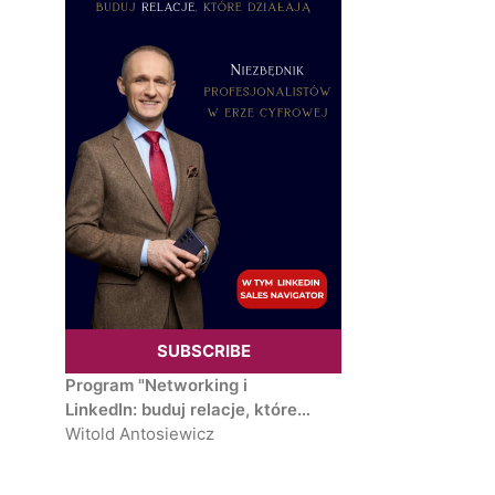
SUBSCRIBE
Program "Networking i
LinkedIn: buduj relacje, które
działają – niezbędnik
Witold Antosiewicz
profesjonalisty w erze
cyfrowej. Eventy, marka