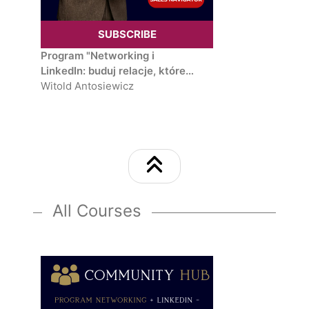
SUBSCRIBE
Program "Networking i
LinkedIn: buduj relacje, które
działają – niezbędnik
Witold Antosiewicz
profesjonalisty w erze
cyfrowej. Eventy, marka
osobista i społeczność!"
All Courses