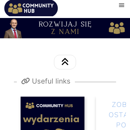
Navigation
Home
Subscription
Categories
Useful links
My courses
Events
Shopping cart